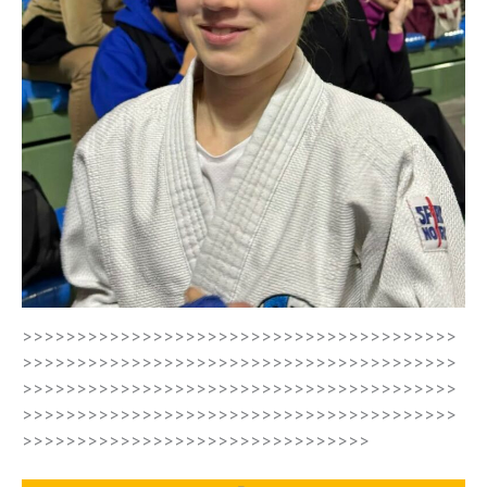
>>>>>>>>>>>>>>>>>>>>>>>>>>>>>>>>>>>>>>>>
>>>>>>>>>>>>>>>>>>>>>>>>>>>>>>>>>>>>>>>>
>>>>>>>>>>>>>>>>>>>>>>>>>>>>>>>>>>>>>>>>
>>>>>>>>>>>>>>>>>>>>>>>>>>>>>>>>>>>>>>>>
>>>>>>>>>>>>>>>>>>>>>>>>>>>>>>>>