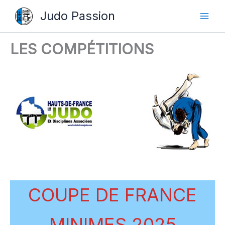
Aller
Judo Passion
au
contenu
LES COMPÉTITIONS
COUPE DE FRANCE
MINIMES 2025