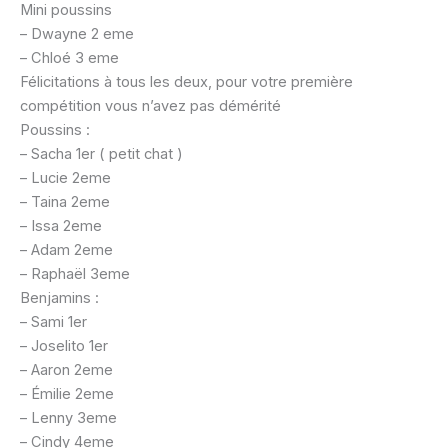
Mini poussins
– Dwayne 2 eme
– Chloé 3 eme
Félicitations à tous les deux, pour votre première
compétition vous n’avez pas démérité
Poussins :
– Sacha 1er ( petit chat )
– Lucie 2eme
– Taina 2eme
– Issa 2eme
– Adam 2eme
– Raphaël 3eme
Benjamins :
– Sami 1er
– Joselito 1er
– Aaron 2eme
– Émilie 2eme
– Lenny 3eme
– Cindy 4eme